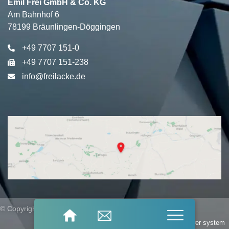
Emil Frei GmbH & Co. KG
Am Bahnhof 6
78199 Bräunlingen-Döggingen
+49 7707 151-0
+49 7707 151-238
info@freilacke.de
© Copyright 2026
Frei
Lacke – All Rights Reserved
Imprint
Privacy policy
Whistleblower system