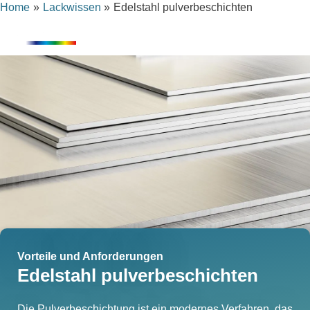
Home
Lackwissen
Edelstahl pulverbeschichten
Skip
content
to
content
Vorteile und Anforderungen
Edelstahl pulverbeschichten
Die Pulverbeschichtung ist ein modernes Verfahren, das