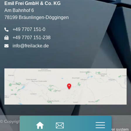
Emil Frei GmbH & Co. KG
Am Bahnhof 6
78199 Bräunlingen-Döggingen
+49 7707 151-0
+49 7707 151-238
info@freilacke.de
© Copyright 2026
Frei
Lacke – All Rights Reserved
Imprint
Privacy policy
Whistleblower system